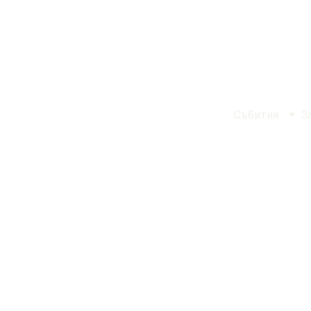
Събития
З
BG