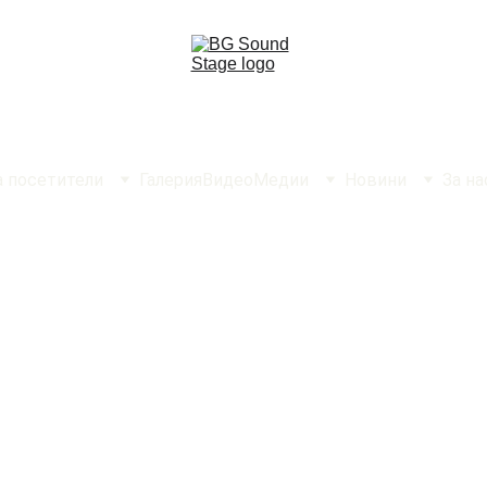
а посетители
Галерия
Видео
Медии
Новини
За на
 SOUND ST