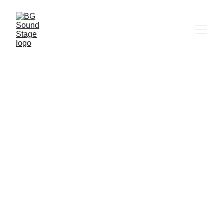
BG SOUND STAGE
Melody Gardot | 
Медии 
Музиката я връща към живота след 