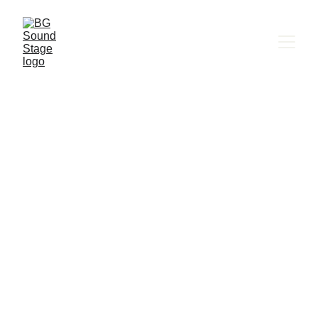
BG SOUND STAGE
Il Volo
 Il Volo, Зала 1, НДК  