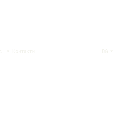
с
Контакти
BG
 химни на 