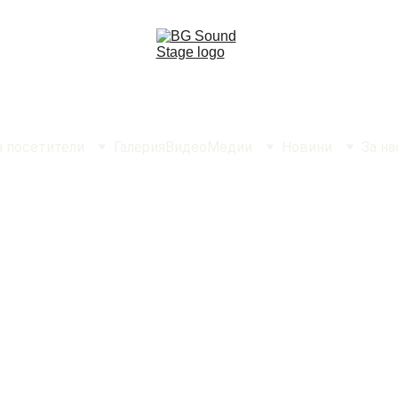
а посетители
Галерия
Видео
Медии
Новини
За на
ните бритпоп