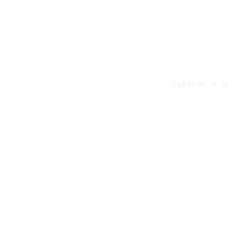
Събития
З
Легендар